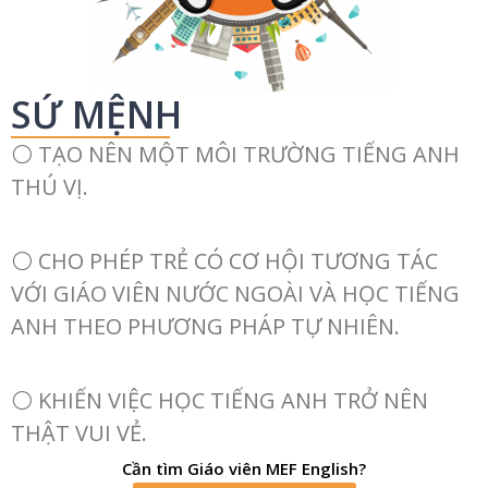
SỨ MỆNH
⚪ TẠO NÊN MỘT MÔI TRƯỜNG TIẾNG ANH
THÚ VỊ.
⚪ CHO PHÉP TRẺ CÓ CƠ HỘI TƯƠNG TÁC
VỚI GIÁO VIÊN NƯỚC NGOÀI VÀ HỌC TIẾNG
ANH THEO PHƯƠNG PHÁP TỰ NHIÊN.
⚪ KHIẾN VIỆC HỌC TIẾNG ANH TRỞ NÊN
THẬT VUI VẺ.
Cần tìm Giáo viên MEF English?